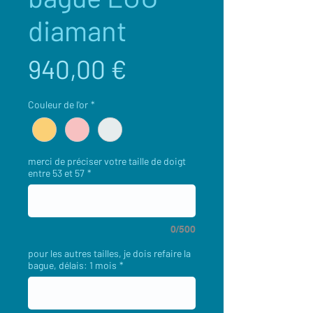
diamant
Prix
940,00 €
Couleur de l'or
*
merci de préciser votre taille de doigt
entre 53 et 57
*
0/500
pour les autres tailles, je dois refaire la
bague, délais: 1 mois
*