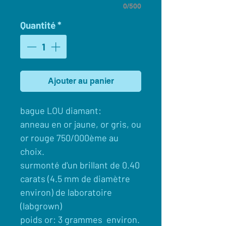
0/500
Quantité
*
Ajouter au panier
bague LOU diamant:
anneau en or jaune, or gris, ou
or rouge 750/000ème au
choix.
surmonté d'un brillant de 0.40
carats (4.5 mm de diamètre
environ) de laboratoire
(labgrown)
poids or: 3 grammes environ.