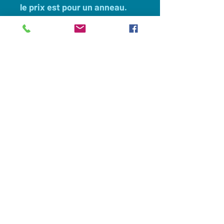
le prix est pour un anneau.
taille du doigt à définir
taille en stock pour chacun
des 3 modèles: 54 fort
Client
Nous contacter
Appelez maintenant:
0033(0)649694605
Commander en ligne
Legislation et vie privée
Nous suivre